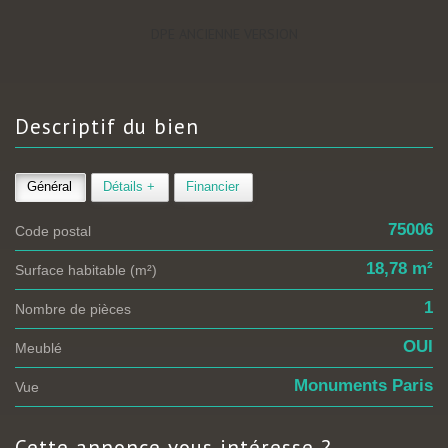
DPE ANCIENNE VERSION
descriptif du
bien
Général
Détails +
Financier
75006
Code postal
18,78 m²
Surface habitable (m²)
1
Nombre de pièces
OUI
Meublé
Monuments Paris
Vue
cette annonce
vous intéresse ?