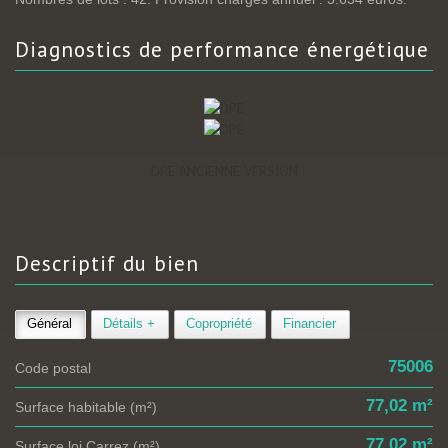
diagnostics de
performance énergétique
DPE ANCIENNE VERSION
descriptif du
bien
Général
Détails +
Copropriété
Financier
75006
Code postal
77,02 m²
Surface habitable (m²)
77,02 m²
Surface loi Carrez (m²)