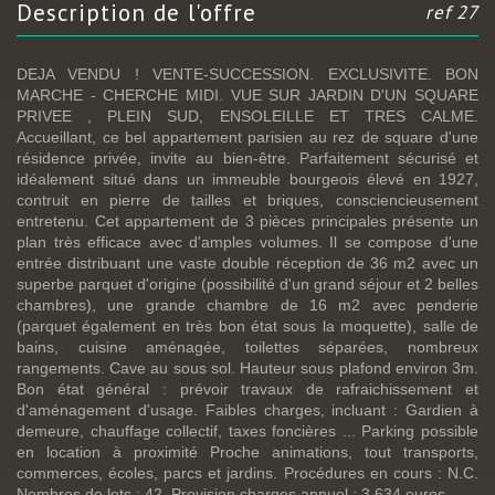
description de l'offre
ref 27
DEJA VENDU ! VENTE-SUCCESSION. EXCLUSIVITE. BON
MARCHE - CHERCHE MIDI. VUE SUR JARDIN D'UN SQUARE
PRIVEE , PLEIN SUD, ENSOLEILLE ET TRES CALME.
Accueillant, ce bel appartement parisien au rez de square d'une
résidence privée, invite au bien-être. Parfaitement sécurisé et
idéalement situé dans un immeuble bourgeois élevé en 1927,
contruit en pierre de tailles et briques, consciencieusement
entretenu. Cet appartement de 3 pièces principales présente un
plan très efficace avec d'amples volumes. Il se compose d'une
entrée distribuant une vaste double réception de 36 m2 avec un
superbe parquet d'origine (possibilité d'un grand séjour et 2 belles
chambres), une grande chambre de 16 m2 avec penderie
(parquet également en très bon état sous la moquette), salle de
bains, cuisine aménagée, toilettes séparées, nombreux
rangements. Cave au sous sol. Hauteur sous plafond environ 3m.
Bon état général : prévoir travaux de rafraichissement et
d'aménagement d'usage. Faibles charges, incluant : Gardien à
demeure, chauffage collectif, taxes foncières ... Parking possible
en location à proximité Proche animations, tout transports,
commerces, écoles, parcs et jardins. Procédures en cours : N.C.
Nombres de lots : 42. Provision charges annuel : 3.634 euros.