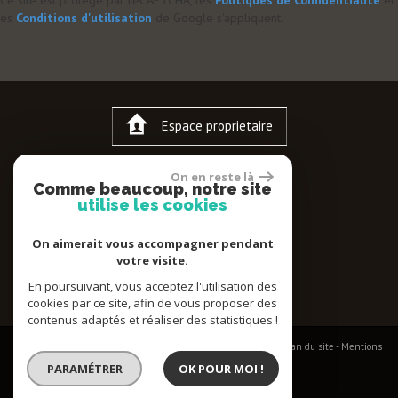
Ce site est protégé par reCAPTCHA, les
Politiques de Confidentialité
et
es
Conditions d'utilisation
de Google s'appliquent.
Espace proprietaire
On en reste là
Comme beaucoup, notre site
utilise les cookies
On aimerait vous accompagner pendant
votre visite.
En poursuivant, vous acceptez l'utilisation des
cookies par ce site, afin de vous proposer des
contenus adaptés et réaliser des statistiques !
© 2026 | Tous droits réservés | Traduction powered by Google -
Plan du site
-
Mentions
légales
-
Nos honoraires
-
Partenaires
-
Admin
-
Politique RGPD
PARAMÉTRER
OK POUR MOI !