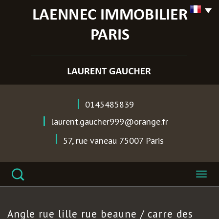
0145485839
laurent.gaucher999@orange.fr
57, rue vaneau
75007
Paris
angle rue
lille rue beaune / carre des