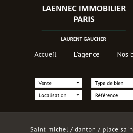
Accueil
l'agence
nos 
Vente
Type de bien
Localisation
saint michel
/ danton / place sai