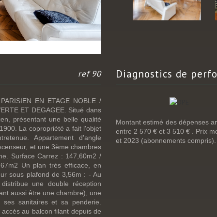
diagnostics de
perf
ref 90
PARISIEN EN ETAGE NOBLE /
ERTE ET DEGAGEE. Situé dans
en, présentant une belle qualité
Montant estimé des dépenses an
900. La copropriété a fait l'objet
entre 2 570 € et 3 510 € . Prix 
tretenue. Appartement d'angle
et 2023 (abonnements compris).
 ascenseur, et une 3ème chambres
gine. Surface Carrez : 147,60m2 /
,67m2 Un plan très efficace, en
ur sous plafond de 3,56m : - Au
distribue une double réception
ant aussi être une chambre), une
ses sanitaires et sa penderie.
t accés au balcon filant depuis de