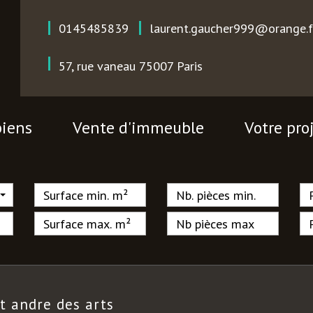
0145485839
laurent.gaucher999@orange.f
57, rue vaneau
75007
Paris
biens
vente d'immeuble
votre pro
nt andre des arts