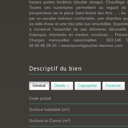
hautes portes fenêtres (double vitrage). Chauffage 
Toutes ces ouvertures permettent au regard de 
perspectives de la place Saint André des Arts ... - Au
par un escalier intérieur confortable, une chambre 
sa salle d'eau et une très jolie vue ensoleillée. Exposi
a conservé l'essentiel de ses éléments décoratifs
d'époque, cheminée en marbre, moulures ... Prévoir
Charges mensuelles raisonnables : 553,14€. 
06.86.86.38.30. / www.laurentgaucher-laennec.com
descriptif du
bien
Général
Détails +
Copropriété
Financier
Code postal
Surface habitable (m²)
Surface loi Carrez (m²)